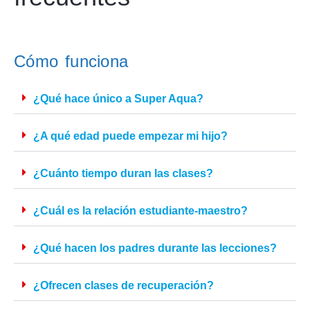
Cómo funcion
Matrícula y pagos
Clases de natación y plan de estud
Nuestra estruc
Cómo funciona
¿Qué hace único a Super Aqua?
¿A qué edad puede empezar mi hijo?
¿Cuánto tiempo duran las clases?
¿Cuál es la relación estudiante-maestro?
¿Qué hacen los padres durante las lecciones?
¿Ofrecen clases de recuperación?